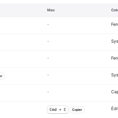
Mac
Cat
-
Fen
-
Sy
-
Fen
-
Sy
er
-
Cap
Édi
Cmd + C
Copier