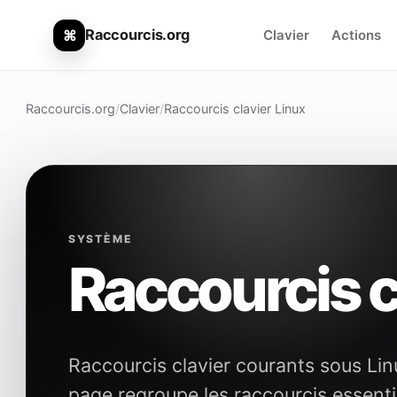
Raccourcis.org
⌘
Clavier
Actions
Raccourcis.org
/
Clavier
/
Raccourcis clavier Linux
SYSTÈME
Raccourcis c
Raccourcis clavier courants sous Lin
page regroupe les raccourcis essent