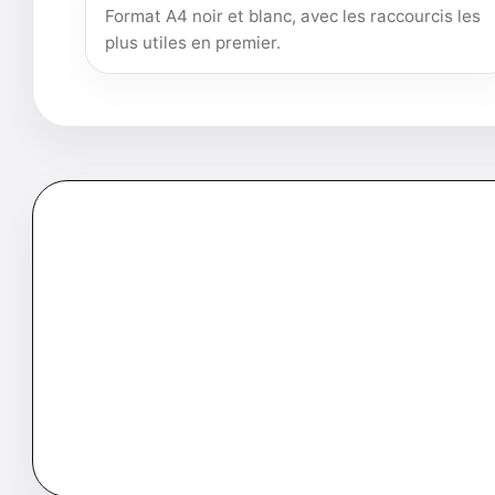
Format A4 noir et blanc, avec les raccourcis les
plus utiles en premier.
Sources, mise à jour et
La fiche PDF est volontairement courte. Les vari
garder un support imprimable lisible.
Dernière vérification éditoriale : 14 mai 2026.
Signaler u