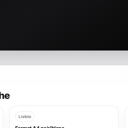
che
Lisible