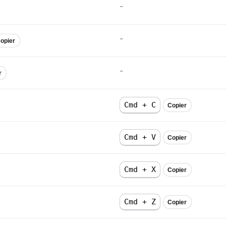
-
-
opier
-
r
Cmd + C
Copier
Cmd + V
Copier
Cmd + X
Copier
Cmd + Z
Copier