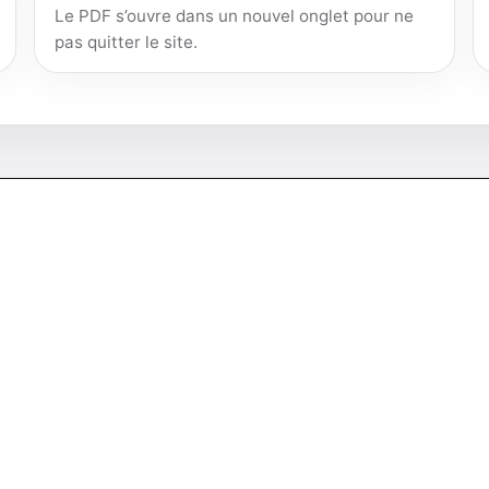
Le PDF s’ouvre dans un nouvel onglet pour ne
pas quitter le site.
 page HTML
antes, sources détaillées, corrections et mises à jour rest
ne erreur
.