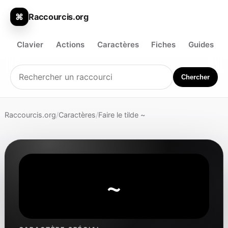
Raccourcis.org
⌘
Clavier
Actions
Caractères
Fiches
Guides
Chercher
Raccourcis.org
/
Caractères
/
Faire le tilde ~
~