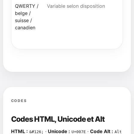
QWERTY /
Variable selon disposition
belge /
suisse /
canadien
CODES
Codes HTML, Unicode et Alt
HTML :
·
Unicode :
·
Code Alt :
&#126;
U+007E
Alt