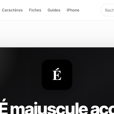
Caractères
Fiches
Guides
iPhone
É
 É majuscule ac