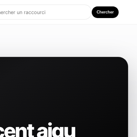
Chercher
cent aigu