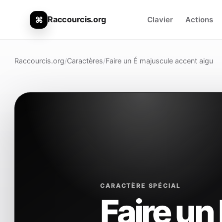
Raccourcis.org
⌘
Clavier
Actions
Raccourcis.org
/
Caractères
/
Faire un É majuscule accent aigu
CARACTÈRE SPÉCIAL
Faire un