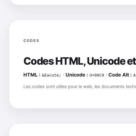
CODES
Codes HTML, Unicode et
HTML :
·
Unicode :
·
Code Alt :
&Eacute;
U+00C9
A
Les codes sont utiles pour le web, les documents techni