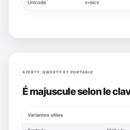
Unicode
U+00C9
AZERTY, QWERTY ET PORTABLE
É majuscule selon le clav
Variantes utiles