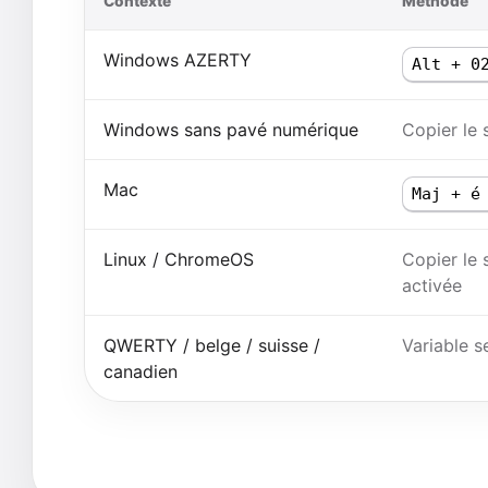
Contexte
Méthode
Windows AZERTY
Alt + 0
Windows sans pavé numérique
Copier le 
Mac
Maj + é
Linux / ChromeOS
Copier le 
activée
QWERTY / belge / suisse /
Variable s
canadien