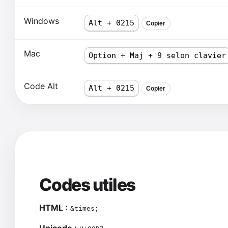
Windows
Alt + 0215
Copier
Mac
Option + Maj + 9 selon clavier
Code Alt
Alt + 0215
Copier
Codes utiles
HTML :
&times;
Unicode :