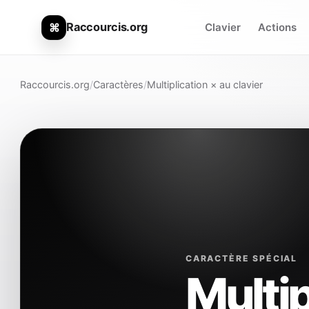
Raccourcis.org
⌘
Clavier
Actions
Raccourcis.org
/
Caractères
/
Multiplication × au clavier
CARACTÈRE SPÉCIAL
Multip