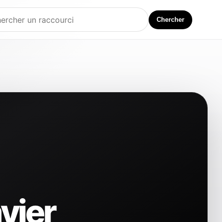
Chercher
avier