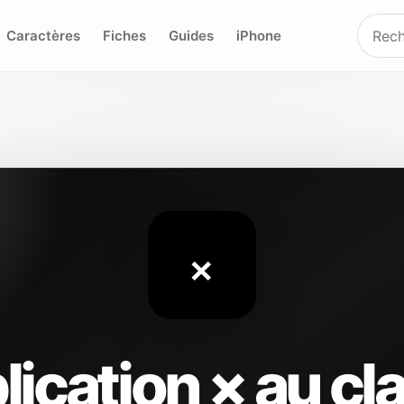
Caractères
Fiches
Guides
iPhone
×
lication × au cl