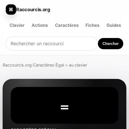
Raccourcis.org
⌘
Clavier
Actions
Caractères
Fiches
Guides
Chercher
Raccourcis.org
/
Caractères
/
Égal = au clavier
=