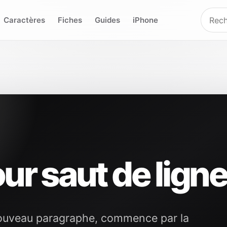
Caractères
Fiches
Guides
iPhone
ur saut de lign
s nouveau paragraphe, commence par la