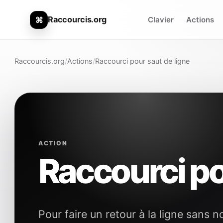
Raccourcis.org
⌘
Clavier
Actions
Raccourcis.org
/
Actions
/
Raccourci pour saut de ligne
ACTION
Raccourci po
Pour faire un retour à la ligne san