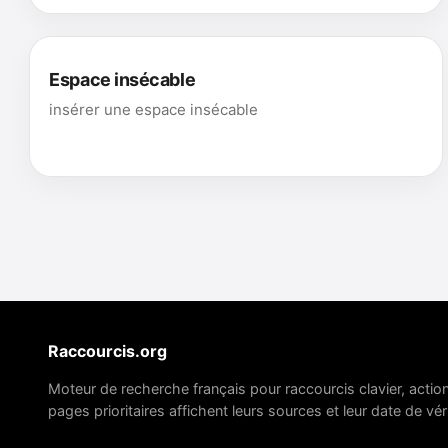
Espace insécable
insérer une espace insécable
Raccourcis.org
Moteur de recherche français pour raccourcis clavier, actio
pages prioritaires affichent leurs sources et leur date de véri