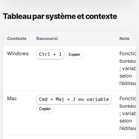
Tableau par système et contexte
Contexte
Raccourci
Note
Windows
Fonctio
Ctrl + J
Copier
bureaut
; variabl
selon
l’éditeur.
Mac
Fonctio
Cmd + Maj + J ou variable
bureaut
Copier
; variabl
selon
l’éditeur.