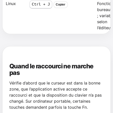
Linux
Fonctio
Ctrl + J
Copier
bureaut
; variabl
selon
l’éditeur.
Quand le raccourci ne marche
pas
Vérifie d’abord que le curseur est dans la bonne
zone, que l’application active accepte ce
raccourci et que la disposition du clavier n’a pas
changé. Sur ordinateur portable, certaines
touches demandent parfois la touche Fn.