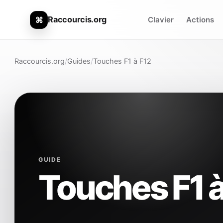
Raccourcis.org
⌘
Clavier
Actions
Raccourcis.org
/
Guides
/
Touches F1 à F12
GUIDE
Touches F1 à