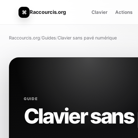
Raccourcis.org
⌘
Clavier
Actions
Raccourcis.org
/
Guides
/
Clavier sans pavé numérique
GUIDE
Clavier san