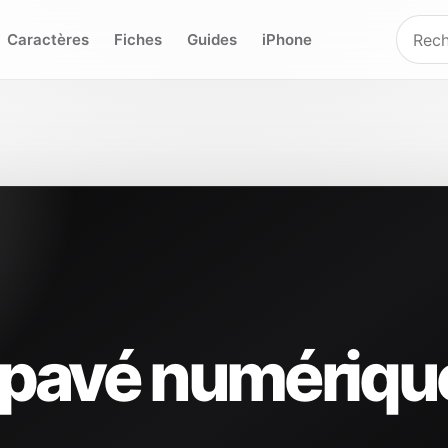
Caractères
Fiches
Guides
iPhone
s pavé numériqu