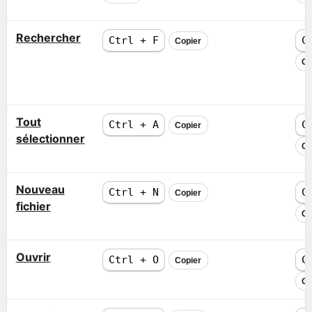
Rechercher
Ctrl + F
C
Copier
Co
Tout
Ctrl + A
C
Copier
sélectionner
Co
Nouveau
Ctrl + N
C
Copier
fichier
Co
Ouvrir
Ctrl + O
C
Copier
Co