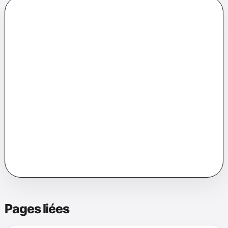
Sources, mise à jour et page
HTML
La fiche PDF est volontairement courte. Les
variantes, sources détaillées, corrections et
mises à jour restent sur la page HTML
correspondante afin de garder un support
imprimable lisible.
Dernière vérification éditoriale : 14 mai 2026.
Signaler
une erreur
.
Pages liées