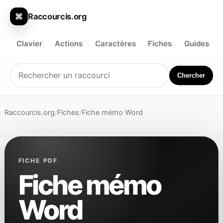
Raccourcis.org
⌘
Clavier
Actions
Caractères
Fiches
Guides
Chercher
Raccourcis.org
/
Fiches
/
Fiche mémo Word
FICHE PDF
Fiche mémo
Word