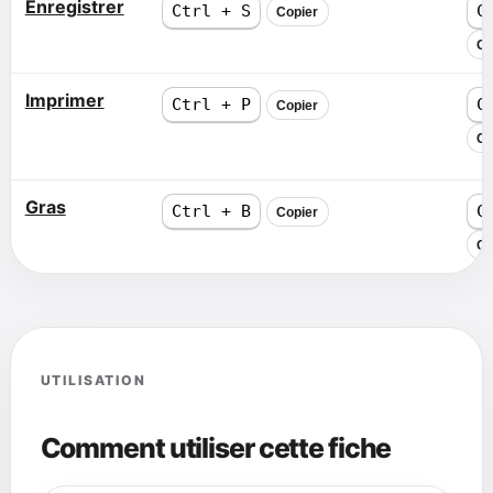
Enregistrer
Ctrl + S
C
Copier
Co
Imprimer
Ctrl + P
C
Copier
Co
Gras
Ctrl + B
C
Copier
Co
UTILISATION
Comment utiliser cette fiche