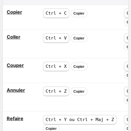
Copier
Ctrl + C
C
Copier
Co
Coller
Ctrl + V
C
Copier
Co
Couper
Ctrl + X
C
Copier
Co
Annuler
Ctrl + Z
C
Copier
Co
Refaire
Ctrl + Y ou Ctrl + Maj + Z
C
Copier
Co