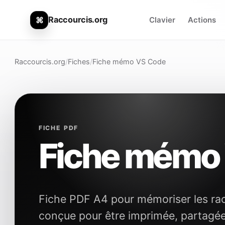
Raccourcis.org
⌘
Clavier
Actions
Raccourcis.org
/
Fiches
/
Fiche mémo VS Code
FICHE PDF
Fiche mémo
Fiche PDF A4 pour mémoriser les racc
conçue pour être imprimée, partagé