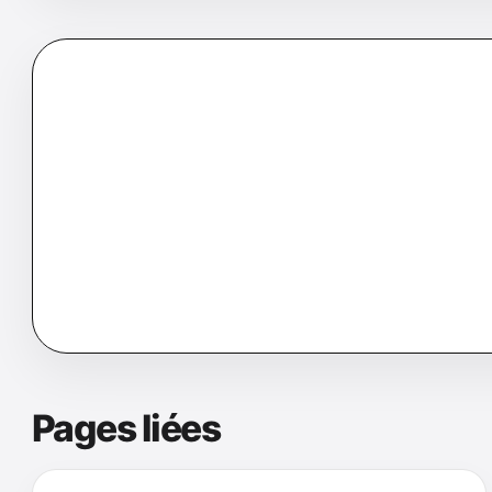
Sources, mise à jour et
La fiche PDF est volontairement courte. Les vari
garder un support imprimable lisible.
Dernière vérification éditoriale : 14 mai 2026.
Signaler u
Pages liées