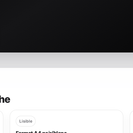
che
Lisible