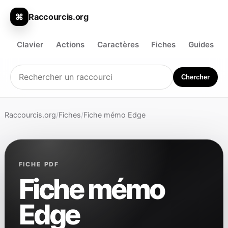
Raccourcis.org
⌘
Clavier
Actions
Caractères
Fiches
Guides
Chercher
Raccourcis.org
/
Fiches
/
Fiche mémo Edge
FICHE PDF
Fiche mémo
Edge