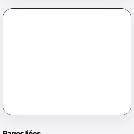
Sources, mise à jour et page
HTML
La fiche PDF est volontairement courte. Les
variantes, sources détaillées, corrections et
mises à jour restent sur la page HTML
correspondante afin de garder un support
imprimable lisible.
Dernière vérification éditoriale : 14 mai 2026.
Signaler
une erreur
.
Pages liées