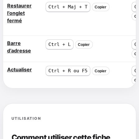
Restaurer
Ctrl + Maj + T
C
Copier
l’onglet
Co
fermé
Barre
Ctrl + L
C
Copier
d’adresse
Co
Actualiser
Ctrl + R ou F5
C
Copier
Co
UTILISATION
Comment utiliser cette fiche