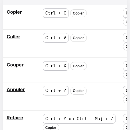
Copier
Ctrl + C
C
Copier
Co
Coller
Ctrl + V
C
Copier
Co
Couper
Ctrl + X
C
Copier
Co
Annuler
Ctrl + Z
C
Copier
Co
Refaire
Ctrl + Y ou Ctrl + Maj + Z
C
Copier
Co