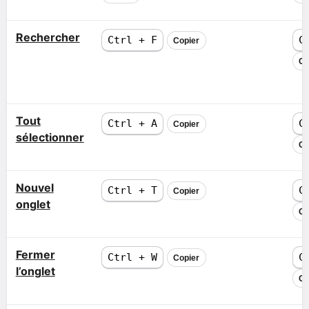
Rechercher
Ctrl + F
C
Copier
Co
Tout
Ctrl + A
C
Copier
sélectionner
Co
Nouvel
Ctrl + T
C
Copier
onglet
Co
Fermer
Ctrl + W
C
Copier
l’onglet
Co