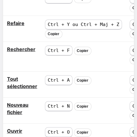
Co
Refaire
Ctrl + Y ou Ctrl + Maj + Z
C
Copier
Co
Rechercher
Ctrl + F
C
Copier
Co
Tout
Ctrl + A
C
Copier
sélectionner
Co
Nouveau
Ctrl + N
C
Copier
fichier
Co
Ouvrir
Ctrl + O
C
Copier