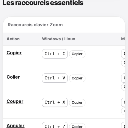
Les raccourcis essentiels
Raccourcis clavier Zoom
Action
Windows / Linux
Ma
Copier
Ctrl + C
C
Copier
Co
Coller
Ctrl + V
C
Copier
Co
Couper
Ctrl + X
C
Copier
Co
Annuler
Ctrl + Z
C
Copier