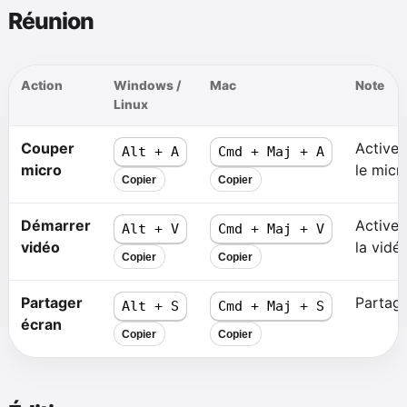
Réunion
Action
Windows /
Mac
Note
Linux
Couper
Active/
Alt + A
Cmd + Maj + A
micro
le micr
Copier
Copier
Démarrer
Active/
Alt + V
Cmd + Maj + V
vidéo
la vidéo
Copier
Copier
Partager
Partage
Alt + S
Cmd + Maj + S
écran
Copier
Copier