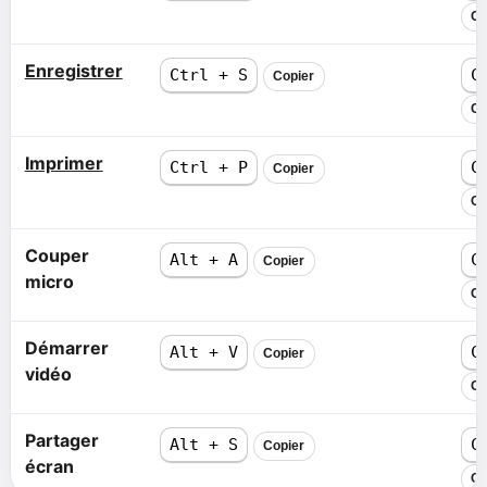
Co
Enregistrer
Ctrl + S
C
Copier
Co
Imprimer
Ctrl + P
C
Copier
Co
Couper
Alt + A
C
Copier
micro
Co
Démarrer
Alt + V
C
Copier
vidéo
Co
Partager
Alt + S
C
Copier
écran
Co