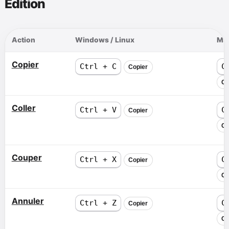
Édition
Action
Windows / Linux
Ma
Copier
Ctrl + C
C
Copier
Co
Coller
Ctrl + V
C
Copier
Co
Couper
Ctrl + X
C
Copier
Co
Annuler
Ctrl + Z
C
Copier
Co