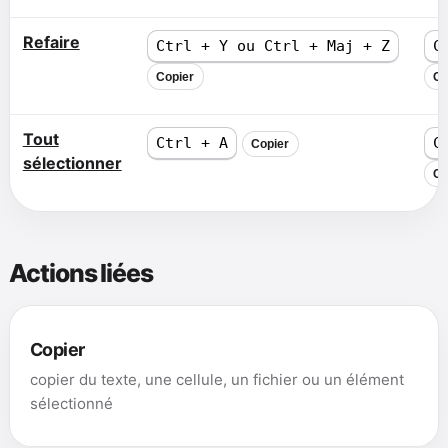
Refaire
Ctrl + Y ou Ctrl + Maj + Z
C
Copier
Co
Tout
Ctrl + A
C
Copier
sélectionner
Co
Actions liées
Copier
copier du texte, une cellule, un fichier ou un élément
sélectionné