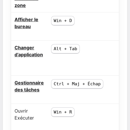
zone
Afficher le
Win + D
bureau
Changer
Alt + Tab
d’application
Gestionnaire
Ctrl + Maj + Échap
des tâches
Ouvrir
Win + R
Exécuter