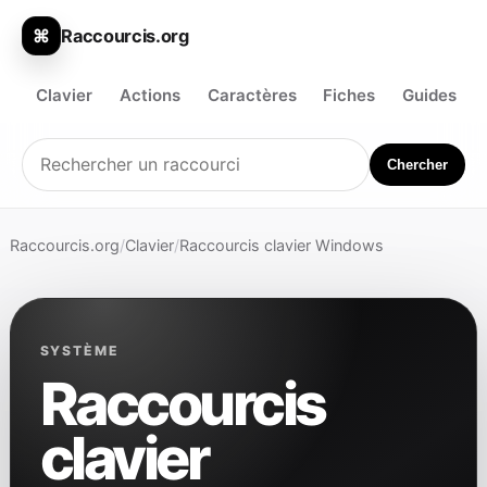
Raccourcis.org
⌘
Clavier
Actions
Caractères
Fiches
Guides
Chercher
Raccourcis.org
/
Clavier
/
Raccourcis clavier Windows
SYSTÈME
Raccourcis
clavier