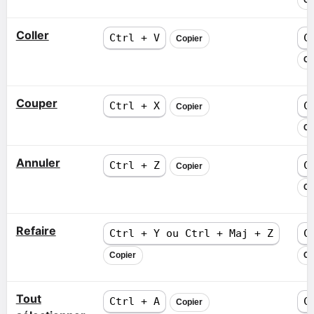
Co
Coller
Ctrl + V
C
Copier
Co
Couper
Ctrl + X
C
Copier
Co
Annuler
Ctrl + Z
C
Copier
Co
Refaire
Ctrl + Y ou Ctrl + Maj + Z
C
Copier
Co
Tout
Ctrl + A
C
Copier