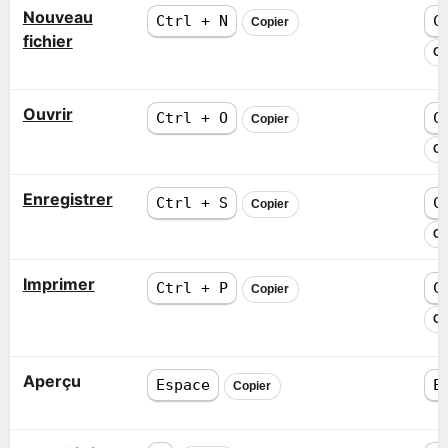
Nouveau
Ctrl + N
C
Copier
fichier
Co
Ouvrir
Ctrl + O
C
Copier
Co
Enregistrer
Ctrl + S
C
Copier
Co
Imprimer
Ctrl + P
C
Copier
Co
Aperçu
Espace
E
Copier