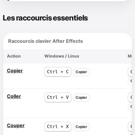
Les raccourcis essentiels
Raccourcis clavier After Effects
Action
Windows / Linux
Ma
Copier
Ctrl + C
C
Copier
Co
Coller
Ctrl + V
C
Copier
Co
Couper
Ctrl + X
C
Copier