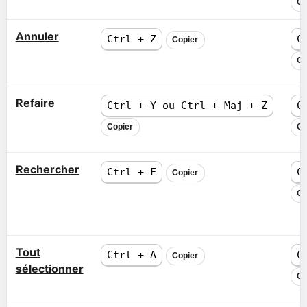
Co
Annuler
Ctrl + Z
C
Copier
Co
Refaire
Ctrl + Y ou Ctrl + Maj + Z
C
Copier
Co
Rechercher
Ctrl + F
C
Copier
Co
Tout
Ctrl + A
C
Copier
sélectionner
Co