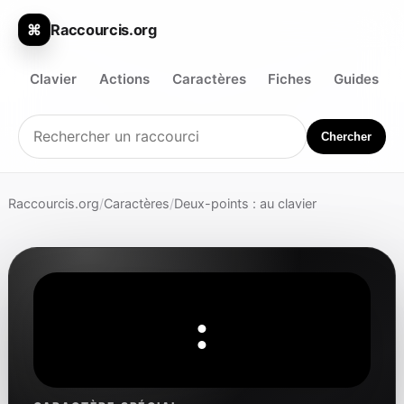
Raccourcis.org
⌘
Clavier
Actions
Caractères
Fiches
Guides
Chercher
Raccourcis.org
/
Caractères
/
Deux-points : au clavier
: