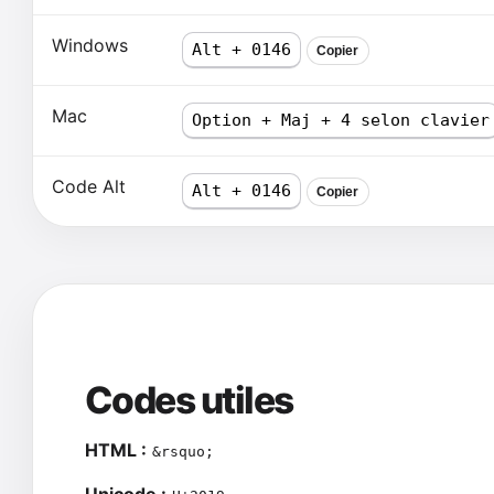
Windows
Alt + 0146
Copier
Mac
Option + Maj + 4 selon clavier
Code Alt
Alt + 0146
Copier
Codes utiles
HTML :
&rsquo;
Unicode :