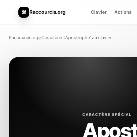
Raccourcis.org
⌘
Clavier
Actions
Raccourcis.org
/
Caractères
/
Apostrophe’ au clavier
CARACTÈRE SPÉCIAL
Apostr