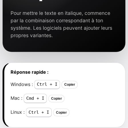
Pour mettre le texte en italique, commence
par la combinaison correspondant à ton
système. Les logiciels peuvent ajouter leurs
propres variantes.
Réponse rapide :
Windows :
Ctrl + I
Copier
Mac :
Cmd + I
Copier
Linux :
Ctrl + I
Copier