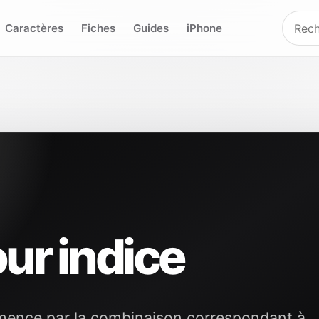
Caractères
Fiches
Guides
iPhone
ur indice
mmence par la combinaison correspondant à