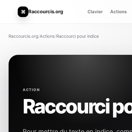
Raccourcis.org
⌘
Clavier
Actions
Raccourcis.org
/
Actions
/
Raccourci pour indice
ACTION
Raccourci po
Pour mettre du texte en indice, co