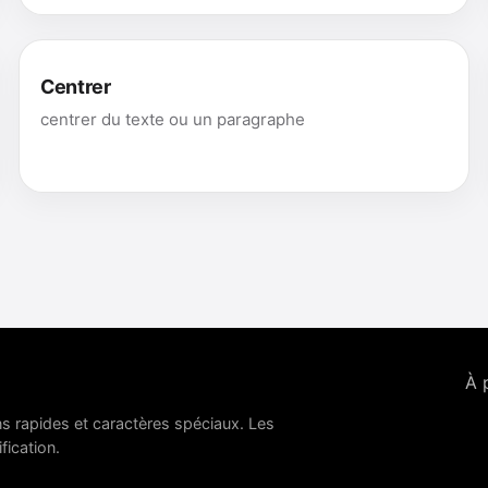
Centrer
centrer du texte ou un paragraphe
À 
ns rapides et caractères spéciaux. Les
fication.